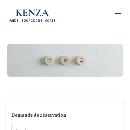
PARIS - BOURGOGNE - CORSE
ACCUEIL
PROPRIETES
▾
PARTENAIRES
NOS SERVICES
▾
VISITES
▾
CONTACT
EN
Demande de réservation