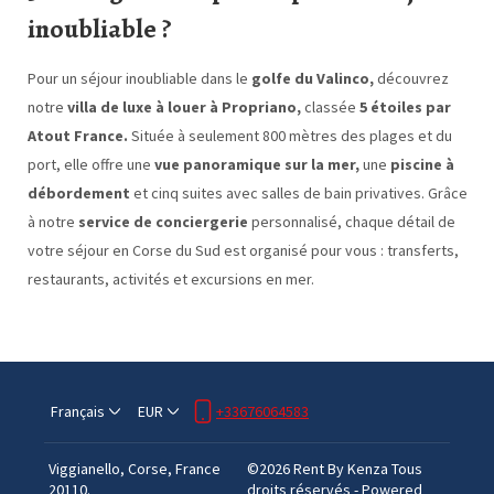
inoubliable ?
Pour un séjour inoubliable dans le
golfe du Valinco,
découvrez
notre
villa de luxe à louer à Propriano,
classée
5 étoiles par
Atout France.
Située à seulement 800 mètres des plages et du
port, elle offre une
vue panoramique sur la mer,
une
piscine à
débordement
et cinq suites avec salles de bain privatives. Grâce
à notre
service de conciergerie
personnalisé, chaque détail de
votre séjour en Corse du Sud est organisé pour vous : transferts,
restaurants, activités et excursions en mer.
Français
EUR
+33676064583
Viggianello, Corse, France
©
2026
Rent By Kenza
Tous
20110
.
droits réservés
- Powered