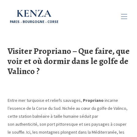
PARIS - BOURGOGNE - CORSE
ACCUEIL
Visiter Propriano – Que faire, que
PROPRIETES
▾
PARTENAIRES
voir et où dormir dans le golfe de
NOS SERVICES
▾
Valinco ?
VISITES
▾
CONTACT
EN
Entre mer turquoise et reliefs sauvages,
Propriano
incarne
l’essence de la Corse du Sud. Nichée au cœur du golfe de Valinco,
cette station balnéaire à taille humaine séduit par
son authenticité, son port pittoresque et ses paysages à couper
le souffle. Ici, les montagnes plongent dans la Méditerranée, les